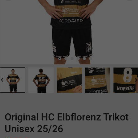
board_arrow_left
keyboard_arrow_
Original HC Elbflorenz Trikot
Unisex 25/26