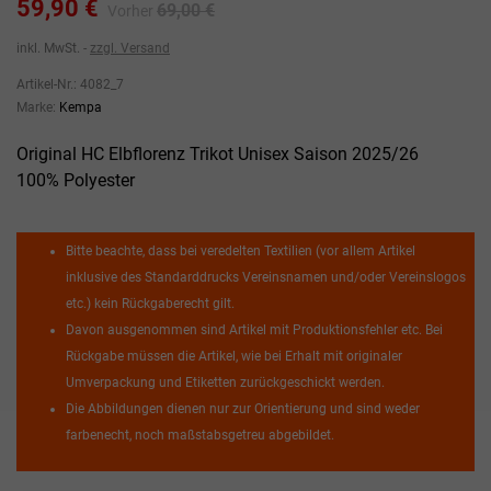
59,90 €
69,00 €
Vorher
inkl. MwSt.
zzgl. Versand
Artikel-Nr.:
4082_7
Marke:
Kempa
Original HC Elbflorenz Trikot Unisex Saison 2025/26
100% Polyester
Bitte beachte, dass bei veredelten Textilien (vor allem Artikel
inklusive des Standarddrucks Vereinsnamen und/oder Vereinslogos
etc.) kein Rückgaberecht gilt.
Davon ausgenommen sind Artikel mit Produktionsfehler etc. Bei
Rückgabe müssen die Artikel, wie bei Erhalt mit originaler
Umverpackung und Etiketten zurückgeschickt werden.
Die Abbildungen dienen nur zur Orientierung und sind weder
farbenecht, noch maßstabsgetreu abgebildet.