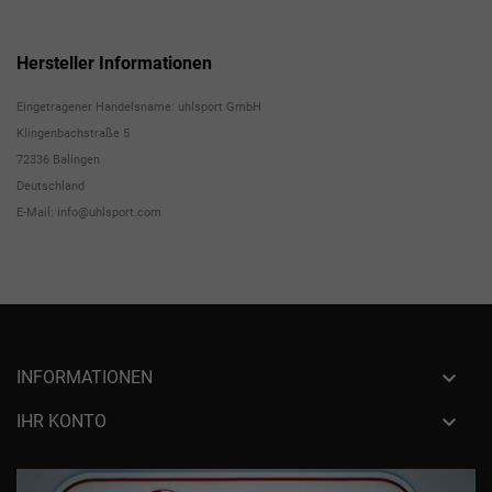
Hersteller Informationen
Eingetragener Handelsname: uhlsport GmbH
Klingenbachstraße 5
72336 Balingen
Deutschland
E-Mail: info@uhlsport.com

INFORMATIONEN

IHR KONTO