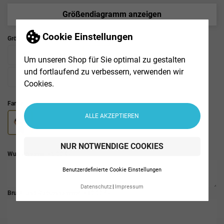
Größendiagramm anzeigen
Cookie Einstellungen
Größe:
S
M
L
XL
XXL
Um unseren Shop für Sie optimal zu gestalten
und fortlaufend zu verbessern, verwenden wir
3XL
Cookies.
Farbe :
ALLE AKZEPTIEREN
NUR NOTWENDIGE COOKIES
Wunschname
(+5,00 €)
Benutzerdefinierte Cookie Einstellungen
Datenschutz
Impressum
Brust- und Rückennummer
(+10,00 €)